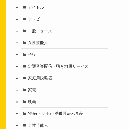
アイドル
テレビ
一般ニュース
女性芸能人
子役
定額音楽配信・聴き放題サービス
家庭用脱毛器
家電
映画
特保(トクホ)・機能性表示食品
男性芸能人