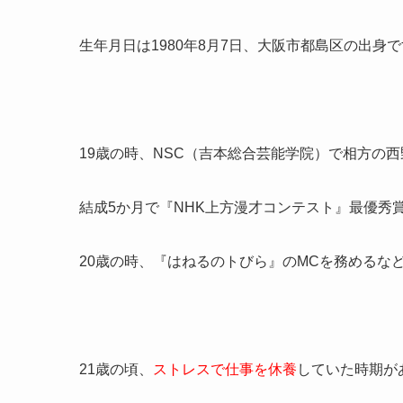
生年月日は1980年8月7日、大阪市都島区の出身
19歳の時、NSC（吉本総合芸能学院）で相方の
結成5か月で『NHK上方漫才コンテスト』最優秀
20歳の時、『はねるのトびら』のMCを務めるな
21歳の頃、
ストレスで仕事を休養
していた時期が