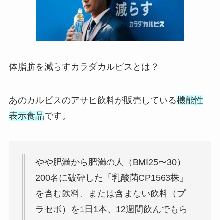
体脂肪を減らすカラダカルピスとは？
あのカルピスのアサヒ飲料が販売している
機能性
表示食品
です。
やや肥満から肥満の人（BMI25〜30）
200名に破砕した「乳酸菌CP1563株」
を含む飲料、または含まない飲料（プ
ラセボ）を1日1本、12週間飲んでもら