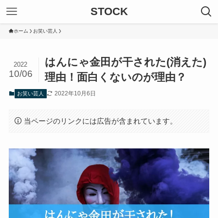
STOCK
ホーム
お笑い芸人
はんにゃ金田が干された(消えた)
2022
10/06
理由！面白くないのが理由？
2022年10月6日
お笑い芸人
当ページのリンクには広告が含まれています。