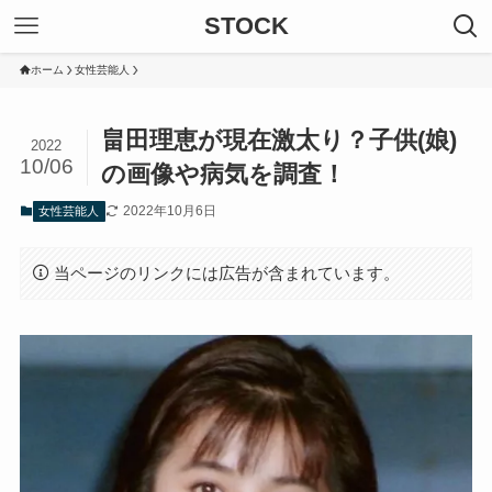
STOCK
ホーム
女性芸能人
畠田理恵が現在激太り？子供(娘)
2022
10/06
の画像や病気を調査！
2022年10月6日
女性芸能人
当ページのリンクには広告が含まれています。