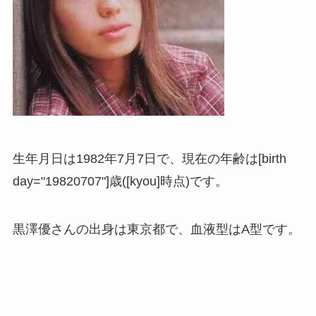
生年月日は1982年7月7日で、現在の年齢は[birth
day="19820707"]歳([kyou]時点)です。
黒澤優さんの出身は東京都で、血液型はA型です。