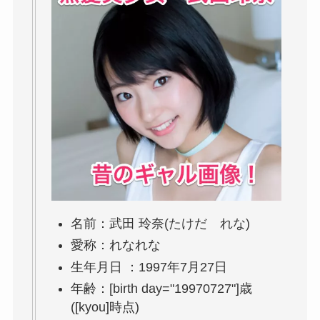
名前：武田 玲奈(たけだ れな)
愛称：れなれな
生年月日 ：1997年7月27日
年齢：[birth day="19970727"]歳
([kyou]時点)